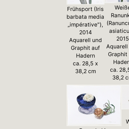
Weiß
Frühsport (Iris
Ranunk
barbata media
(Ranunc
„impérative"),
asiaticu
2014
2015
Aquarell und
Aquarell
Graphit auf
Graphit
Hadern
Hader
ca. 28,5 x
ca. 28,
38,2 cm
38,2 