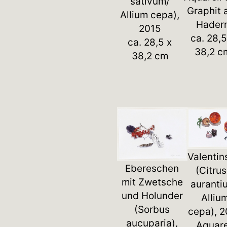
sativum/
Graphit 
Allium cepa),
Hader
2015
ca. 28,5
ca. 28,5 x
38,2 c
38,2 cm
Valentin
Ebereschen
(Citrus
mit Zwetsche
auranti
und Holunder
Alliu
(Sorbus
cepa), 
aucuparia),
Aquare