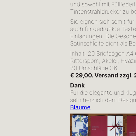
und sowohl mit Füllfederh
Tintenstrahldrucker zu be
Sie eignen sich somit für
auch für gedruckte Texte
Einladungen. Die Geschen
Satinschleife dient als B
Inhalt: 20 Briefbögen A4 
Rittersporn, Akelei, Hyaz
20 Umschläge C6.
€ 29,00. Versand zzgl. 
Dank
Für die elegante und klu
sehr herzlich dem Desig
Blaume
.