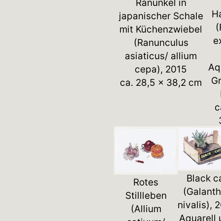
Ranunkel in
H
japanischer Schale
(
mit Küchenzwiebel
e
(Ranunculus
asiaticus/ allium
Aq
cepa), 2015
Gr
ca. 28,5 x 38,2 cm
c
Black c
Rotes
(Galant
Stillleben
nivalis), 
(Allium
Aquarell