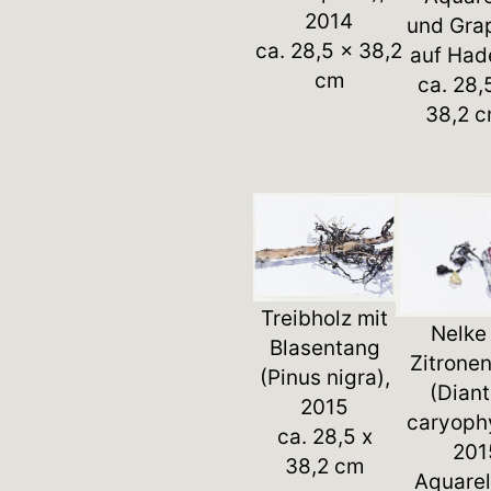
2014
und Gra
ca. 28,5 x 38,2
auf Had
cm
ca. 28,
38,2 
Treibholz mit
Nelke
Blasentang
Zitronen
(Pinus nigra),
(Dian
2015
caryophy
ca. 28,5 x
201
38,2 cm
Aquarel