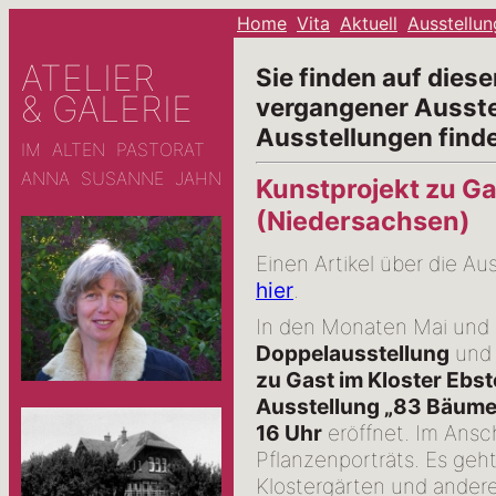
Home
Vita
Aktuell
Ausstellu
ATELIER
Sie finden auf diese
& GALERIE
vergangener Ausste
Ausstellungen finde
IM ALTEN PASTORAT
ANNA SUSANNE JAHN
Kunstprojekt zu Ga
(Niedersachsen)
Einen Artikel über die Au
hier
.
In den Monaten Mai und J
Doppelausstellung
und 
zu Gast im Kloster Ebs
Ausstellung „83 Bäume
16 Uhr
eröffnet. Im Ansc
Pflanzenporträts. Es geht
Klostergärten und andere